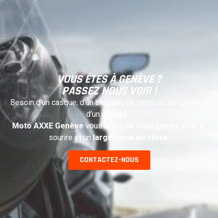
VOUS ÊTES À GENÈVE ?
PASSEZ NOUS VOIR !
Besoin d’un casque, d’un blouson, de gants ou simplement
d’un conseil ?
Moto AXXE Genève
vous accueille toute l’année avec le
sourire et un
large choix en stock
.
CONTACTEZ-NOUS