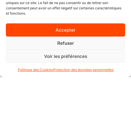
CARTE CADEAU
uniques sur ce site. Le fait de ne pas consentir ou de retirer son
ACTUALITÉS
consentement peut avoir un effet négatif sur certaines caractéristiques
et fonctions.
À PROPOS
CONTACT
Accepter
CONTACT :
Refuser
+41 22 347 61 65
Voir les préférences
moto.axxe.geneve@gmail.com
Moto AXXE Genève
Politique des Cookies
Protection des données personnelles
Rte de Vessy 13, 1206 Genève, Suisse
lundi : 09:30–18:30
mardi : 09:30–18:30
mercredi : 09:30–18:30
jeudi : 09:30–18:30
vendredi : 09:30–18:30
samedi : 09:00–15:00
dimanche : Fermé