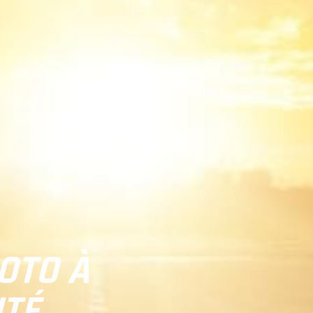
OTO À
TÉ,