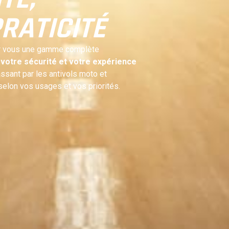
PRATICITÉ
r vous une gamme complète
votre sécurité et votre expérience
assant par les antivols moto et
selon vos usages et vos priorités.