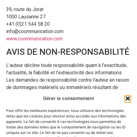
39, route du Jorat
1000 Lausanne 27
+41 (0)21 544 58 20
info@coommunication.com
www.coommunication.com
AVIS DE NON-RESPONSABILITÉ
L’auteur décline toute responsabilité quant à l’exactitude,
l’actualité, la fiabilité et l’exhaustivité des informations.
Les demandes de responsabilité contre l’auteur en raison
de dommages matériels ou immatériels résultant de
l’accès, de l’utilisation ou de la non-utilisation des
Gérer le consentement
informations publiées, d’une mauvaise utilisation de la
connexion ou de défauts techniques sont exclues. Toutes
Pour offrir les meilleures expériences, nous utilisons des technologies
telles que les cookies pour stocker et/ou accéder aux informations des
les offres sont sans engagement. L’auteur se réserve
appareils. Le fait de consentir à ces technologies nous permettra de
expressément le droit de modifier, compléter ou
traiter des données telles que le comportement de navigation ou les ID
supprimer des parties des pages ou l’ensemble de l’offre,
uniques sur ce site. Le fait de ne pas consentir ou de retirer son