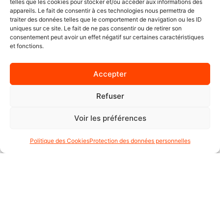
telles que les cookies pour stocker et/ou accéder aux informations des
BAGAGERIE
appareils. Le fait de consentir à ces technologies nous permettra de
traiter des données telles que le comportement de navigation ou les ID
CHAUSSURES
uniques sur ce site. Le fait de ne pas consentir ou de retirer son
CARTE CADEAU
consentement peut avoir un effet négatif sur certaines caractéristiques
et fonctions.
ACTUALITÉS
À PROPOS
CONTACT
Accepter
Refuser
CONTACT :
Voir les préférences
+41 22 347 61 65
moto.axxe.geneve@gmail.com
Politique des Cookies
Protection des données personnelles
Moto AXXE Genève
Rte de Vessy 13, 1206 Genève, Suisse
lundi : 09:30–18:30
mardi : 09:30–18:30
mercredi : 09:30–18:30
jeudi : 09:30–18:30