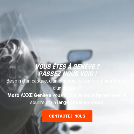
VOUS ÊTES À GENÈVE ?
PASSEZ NOUS VOIR !
Besoin d’un casque, d’un blouson, de gants ou simplement
d’un conseil ?
Moto AXXE Genève
vous accueille toute l’année avec le
sourire et un
large choix en stock
.
CONTACTEZ-NOUS