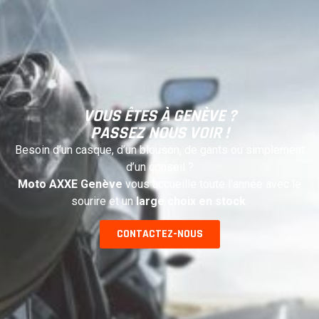
VOUS ÊTES À GENÈVE ?
PASSEZ NOUS VOIR !
Besoin d’un casque, d’un blouson, de gants ou simplement
d’un conseil ?
Moto AXXE Genève
vous accueille toute l’année avec le
sourire et un
large choix en stock
.
CONTACTEZ-NOUS