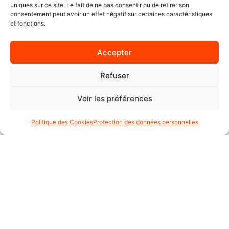
CARTE CADEAU
uniques sur ce site. Le fait de ne pas consentir ou de retirer son
ACTUALITÉS
consentement peut avoir un effet négatif sur certaines caractéristiques
et fonctions.
À PROPOS
CONTACT
Accepter
CONTACT :
Refuser
+41 22 347 61 65
Voir les préférences
moto.axxe.geneve@gmail.com
Moto AXXE Genève
Politique des Cookies
Protection des données personnelles
Rte de Vessy 13, 1206 Genève, Suisse
lundi : 09:30–18:30
mardi : 09:30–18:30
mercredi : 09:30–18:30
jeudi : 09:30–18:30
vendredi : 09:30–18:30
samedi : 09:00–15:00
dimanche : Fermé