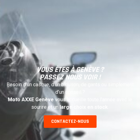
VOUS ÊTES À GENÈVE ?
PASSEZ NOUS VOIR !
Besoin d’un casque, d’un blouson, de gants ou simplement
d’un conseil ?
Moto AXXE Genève
vous accueille toute l’année avec le
sourire et un
large choix en stock
.
CONTACTEZ-NOUS