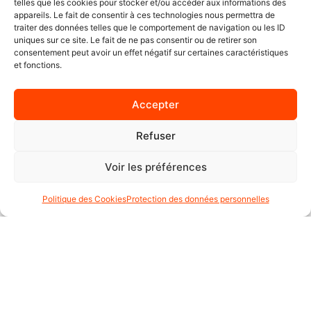
telles que les cookies pour stocker et/ou accéder aux informations des
BAGAGERIE
appareils. Le fait de consentir à ces technologies nous permettra de
traiter des données telles que le comportement de navigation ou les ID
CHAUSSURES
uniques sur ce site. Le fait de ne pas consentir ou de retirer son
CARTE CADEAU
consentement peut avoir un effet négatif sur certaines caractéristiques
et fonctions.
ACTUALITÉS
À PROPOS
CONTACT
Accepter
Refuser
CONTACT :
Voir les préférences
+41 22 347 61 65
moto.axxe.geneve@gmail.com
Politique des Cookies
Protection des données personnelles
Moto AXXE Genève
Rte de Vessy 13, 1206 Genève, Suisse
lundi : 09:30–18:30
mardi : 09:30–18:30
mercredi : 09:30–18:30
jeudi : 09:30–18:30