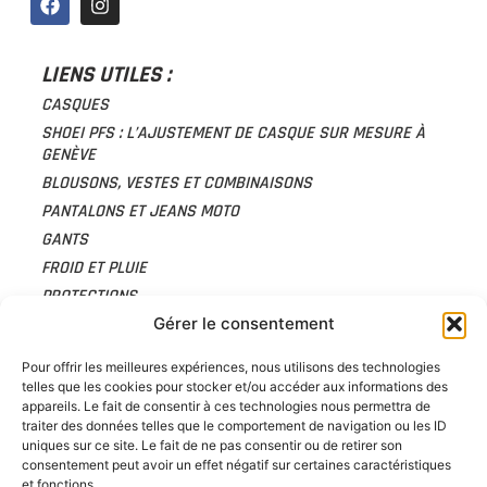
LIENS UTILES :
CASQUES
SHOEI PFS : L’AJUSTEMENT DE CASQUE SUR MESURE À
GENÈVE
BLOUSONS, VESTES ET COMBINAISONS
PANTALONS ET JEANS MOTO
GANTS
FROID ET PLUIE
PROTECTIONS
ACCESSOIRES
Gérer le consentement
BAGAGERIE
Pour offrir les meilleures expériences, nous utilisons des technologies
CHAUSSURES
telles que les cookies pour stocker et/ou accéder aux informations des
CARTE CADEAU
appareils. Le fait de consentir à ces technologies nous permettra de
traiter des données telles que le comportement de navigation ou les ID
ACTUALITÉS
uniques sur ce site. Le fait de ne pas consentir ou de retirer son
À PROPOS
consentement peut avoir un effet négatif sur certaines caractéristiques
et fonctions.