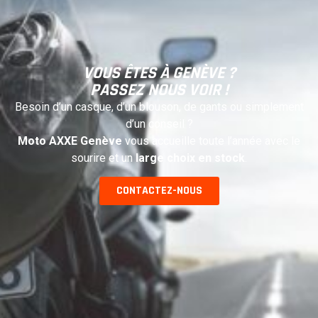
VOUS ÊTES À GENÈVE ?
PASSEZ NOUS VOIR !
Besoin d’un casque, d’un blouson, de gants ou simplement
d’un conseil ?
Moto AXXE Genève
vous accueille toute l’année avec le
sourire et un
large choix en stock
.
CONTACTEZ-NOUS