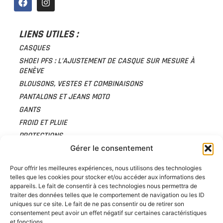
LIENS UTILES :
CASQUES
SHOEI PFS : L’AJUSTEMENT DE CASQUE SUR MESURE À
GENÈVE
BLOUSONS, VESTES ET COMBINAISONS
PANTALONS ET JEANS MOTO
GANTS
FROID ET PLUIE
PROTECTIONS
ACCESSOIRES
Gérer le consentement
BAGAGERIE
Pour offrir les meilleures expériences, nous utilisons des technologies
CHAUSSURES
telles que les cookies pour stocker et/ou accéder aux informations des
CARTE CADEAU
appareils. Le fait de consentir à ces technologies nous permettra de
traiter des données telles que le comportement de navigation ou les ID
ACTUALITÉS
uniques sur ce site. Le fait de ne pas consentir ou de retirer son
À PROPOS
consentement peut avoir un effet négatif sur certaines caractéristiques
et fonctions.