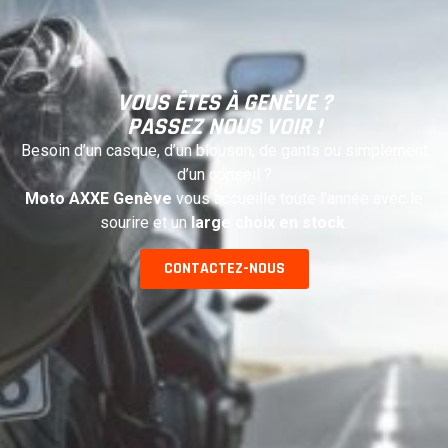
VOUS ÊTES À GENÈVE ?
PASSEZ NOUS VOIR !
Besoin d’un casque, d’un blouson, de gants ou simplement
d’un conseil ?
Moto AXXE Genève
vous accueille toute l’année avec le
sourire et un
large choix en stock
.
CONTACTEZ-NOUS