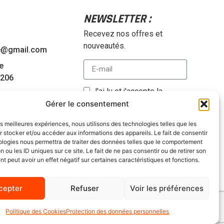
NEWSLETTER :
Recevez nos offres et
nouveautés.
e@gmail.com
e
1206
J'ai lu et j'accepte la
politique de confidentialité
Gérer le consentement
0
de la société Moto Axxe.
En
30
les meilleures expériences, nous utilisons des technologies telles que les
savoir plus
*
18:30
 stocker et/ou accéder aux informations des appareils. Le fait de consentir
0
ologies nous permettra de traiter des données telles que le comportement
ENVOYER
n ou les ID uniques sur ce site. Le fait de ne pas consentir ou de retirer son
18:30
 peut avoir un effet négatif sur certaines caractéristiques et fonctions.
:00
cepter
Refuser
Voir les préférences
Politique des Cookies
Protection des données personnelles