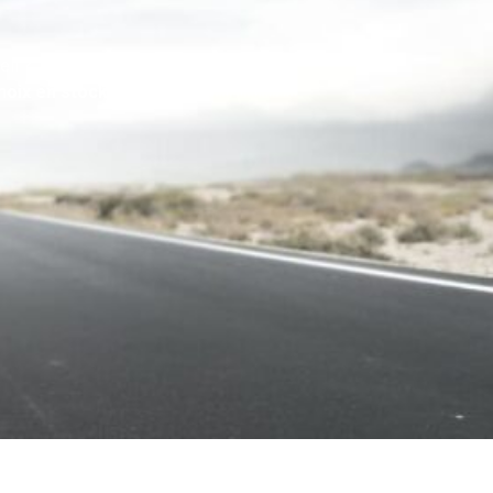
eil ?
hoix en stock
.