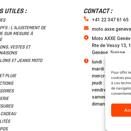
S UTILES :
CONTACT :
UES
+41 22 347 61 65
 PFS : L’AJUSTEMENT DE
moto.axxe.genev
E SUR MESURE À
Moto AXXE Genèv
E
Rte de Vessy 13, 
ONS, VESTES ET
NAISONS
Genève, Suisse
LONS ET JEANS MOTO
lundi : 09:30–18:3
mardi : 09:30–18:
Pour offrir 
ET PLUIE
mercredi : 09:30–
cookies pour
CTIONS
jeudi : 09:30–18:3
à ces techn
de navigatio
vendredi : 09:30–
SOIRES
consentement
samedi : 09:00–15
ERIE
dimanche : Fermé
SSURES
Ac
 CADEAU
LITÉS
POS