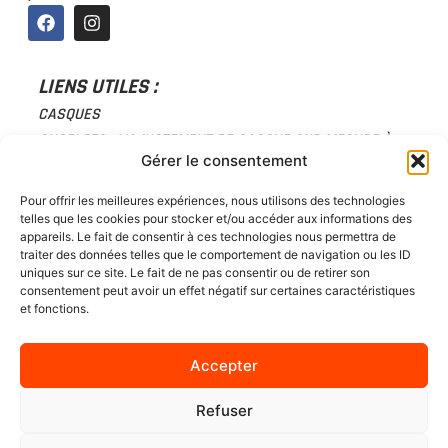
LIENS UTILES :
CASQUES
SHOEI PFS : L’AJUSTEMENT DE CASQUE SUR MESURE À
GENÈVE
Gérer le consentement
BLOUSONS, VESTES ET COMBINAISONS
Pour offrir les meilleures expériences, nous utilisons des technologies
PANTALONS ET JEANS MOTO
telles que les cookies pour stocker et/ou accéder aux informations des
GANTS
appareils. Le fait de consentir à ces technologies nous permettra de
traiter des données telles que le comportement de navigation ou les ID
FROID ET PLUIE
uniques sur ce site. Le fait de ne pas consentir ou de retirer son
PROTECTIONS
consentement peut avoir un effet négatif sur certaines caractéristiques
et fonctions.
ACCESSOIRES
BAGAGERIE
Accepter
CHAUSSURES
CARTE CADEAU
Refuser
ACTUALITÉS
À PROPOS