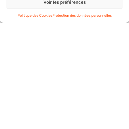
Voir les préférences
CONTACT
Politique des Cookies
Protection des données personnelles
CONTACT :
+41 22 347 61 65
moto.axxe.geneve@gmail.com
Moto AXXE Genève
Rte de Vessy 13, 1206 Genève, Suisse
lundi : 09:30–18:30
mardi : 09:30–18:30
mercredi : 09:30–18:30
jeudi : 09:30–18:30
vendredi : 09:30–18:30
samedi : 09:00–15:00
dimanche : Fermé