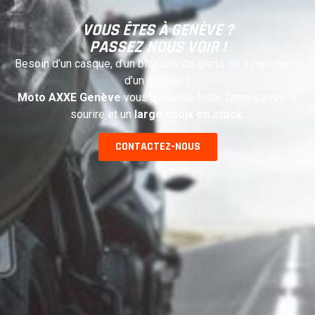
VOUS ÊTES À GENÈVE ?
PASSEZ NOUS VOIR !
Besoin d’un casque, d’un blouson, de gants ou simplement
d’un conseil ?
Moto AXXE Genève
vous accueille toute l’année avec le
sourire et un
large choix en stock
.
CONTACTEZ-NOUS