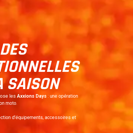
 DES
TIONNELLES
A SAISON
pose les
Axxions Days
: une opération
on moto.
ection d’équipements, accessoires et